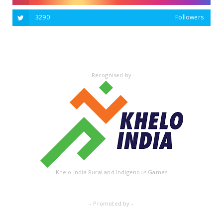
3290
Followers
Followers
- Recognised by -
Khelo India Rural and Indigenous Games
- Promoted by -