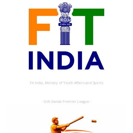
Fit India, Ministry of Youth Affairs and Sports
- Gilli Danda Premier League -