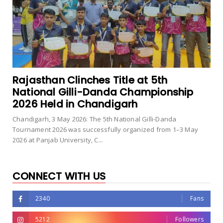
Rajasthan Clinches Title at 5th
National Gilli-Danda Championship
2026 Held in Chandigarh
Chandigarh, 3 May 2026: The 5th National Gilli-Danda
Tournament 2026 was successfully organized from 1–3 May
2026 at Panjab University, C...
CONNECT WITH US
2340
Fans
5212
Followers