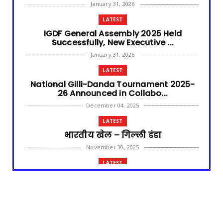
January 31, 2026
LATEST
IGDF General Assembly 2025 Held
Successfully, New Executive ...
January 31, 2026
LATEST
National Gilli-Danda Tournament 2025-
26 Announced in Collabo...
December 04, 2025
LATEST
भारतीय खेल – गिल्ली डंडा
November 30, 2025
LATEST
Benin Joins Gilli Danda International
Federation (GDIF) as a...
CONTACT FORM
March 28, 2025
LATEST
Name